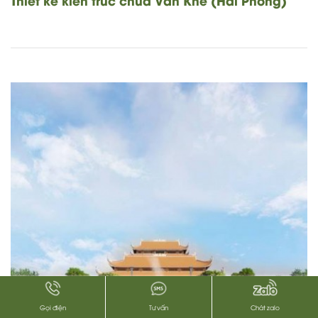
Gọi điện
Tư vấn
Chát zalo