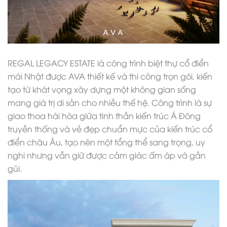
REGAL LEGACY ESTATE là công trình biệt thự cổ điển
mái Nhật được AVA thiết kế và thi công trọn gói, kiến
tạo từ khát vọng xây dựng một không gian sống
mang giá trị di sản cho nhiều thế hệ. Công trình là sự
giao thoa hài hòa giữa tinh thần kiến trúc Á Đông
truyền thống và vẻ đẹp chuẩn mực của kiến trúc cổ
điển châu Âu, tạo nên một tổng thể sang trọng, uy
nghi nhưng vẫn giữ được cảm giác ấm áp và gần
gũi.