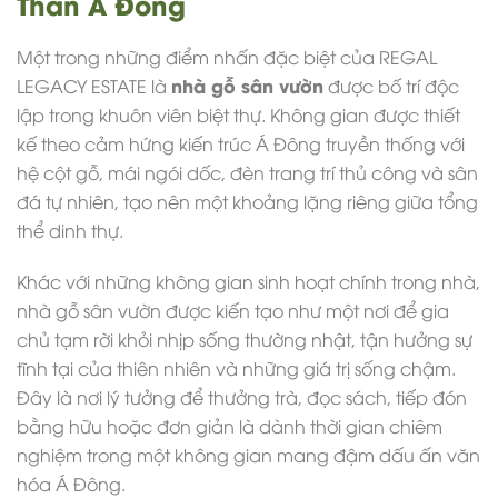
Thần Á Đông
Một trong những điểm nhấn đặc biệt của REGAL
nhà gỗ sân vườn
LEGACY ESTATE là
được bố trí độc
lập trong khuôn viên biệt thự. Không gian được thiết
kế theo cảm hứng kiến trúc Á Đông truyền thống với
hệ cột gỗ, mái ngói dốc, đèn trang trí thủ công và sân
đá tự nhiên, tạo nên một khoảng lặng riêng giữa tổng
thể dinh thự.
Khác với những không gian sinh hoạt chính trong nhà,
nhà gỗ sân vườn được kiến tạo như một nơi để gia
chủ tạm rời khỏi nhịp sống thường nhật, tận hưởng sự
tĩnh tại của thiên nhiên và những giá trị sống chậm.
Đây là nơi lý tưởng để thưởng trà, đọc sách, tiếp đón
bằng hữu hoặc đơn giản là dành thời gian chiêm
nghiệm trong một không gian mang đậm dấu ấn văn
hóa Á Đông.