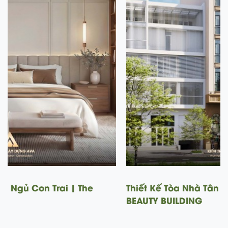
iển | BICH NGUYET
Mẫu Nhà Phố 3 Tầng Tân Cổ
Blanche