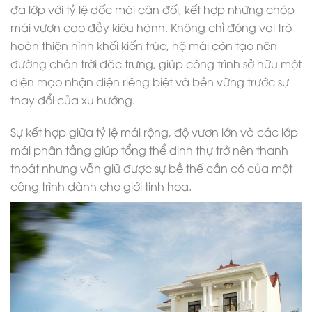
đa lớp với tỷ lệ dốc mái cân đối, kết hợp những chóp
mái vươn cao đầy kiêu hãnh. Không chỉ đóng vai trò
hoàn thiện hình khối kiến trúc, hệ mái còn tạo nên
đường chân trời đặc trưng, giúp công trình sở hữu một
diện mạo nhận diện riêng biệt và bền vững trước sự
thay đổi của xu hướng.
Sự kết hợp giữa tỷ lệ mái rộng, độ vươn lớn và các lớp
mái phân tầng giúp tổng thể dinh thự trở nên thanh
thoát nhưng vẫn giữ được sự bề thế cần có của một
công trình dành cho giới tinh hoa.