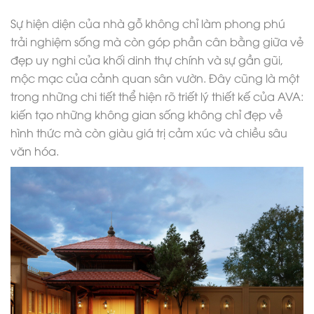
Sự hiện diện của nhà gỗ không chỉ làm phong phú
trải nghiệm sống mà còn góp phần cân bằng giữa vẻ
đẹp uy nghi của khối dinh thự chính và sự gần gũi,
mộc mạc của cảnh quan sân vườn. Đây cũng là một
trong những chi tiết thể hiện rõ triết lý thiết kế của AVA:
kiến tạo những không gian sống không chỉ đẹp về
hình thức mà còn giàu giá trị cảm xúc và chiều sâu
văn hóa.